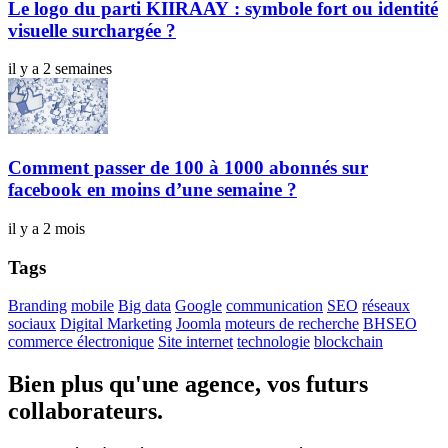
Le logo du parti KIIRAAY : symbole fort ou identité
visuelle surchargée ?
il y a 2 semaines
Comment passer de 100 à 1000 abonnés sur
facebook en moins d’une semaine ?
il y a 2 mois
Tags
Branding
mobile
Big data
Google
communication
SEO
réseaux
sociaux
Digital Marketing
Joomla
moteurs de recherche
BHSEO
commerce électronique
Site internet
technologie
blockchain
Bien plus qu'une agence, vos futurs
collaborateurs.