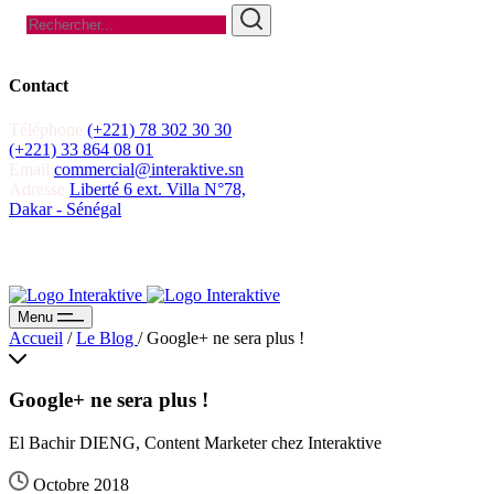
Contact
Téléphone
(+221) 78 302 30 30
(+221) 33 864 08 01
Email
commercial@interaktive.sn
Adresse
Liberté 6 ext. Villa N°78,
Dakar - Sénégal
Recevoir un devis
Recevoir un devis
Menu
Accueil
/
Le Blog
/
Google+ ne sera plus !
Google+ ne sera plus !
El Bachir DIENG, Content Marketer chez Interaktive
Octobre 2018