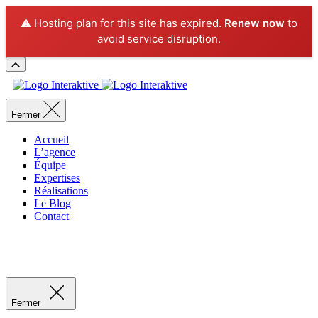
⚠️ Hosting plan for this site has expired.
Renew now
to
avoid service disruption.
Fermer
Accueil
L’agence
Équipe
Expertises
Réalisations
Le Blog
Contact
Recevoir un devis
Recevoir un devis
Fermer